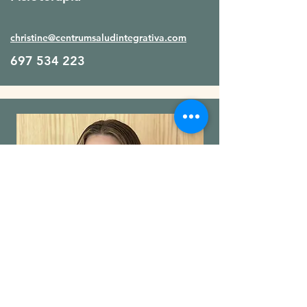
christine@centrumsaludintegrativa.com
697 534 223